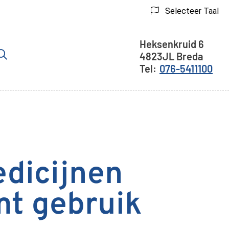
Selecteer Taal
Adresgegev
Heksenkruid
6
4823JL
Breda
r
076-5411100
menu
edicijnen
mt gebruik