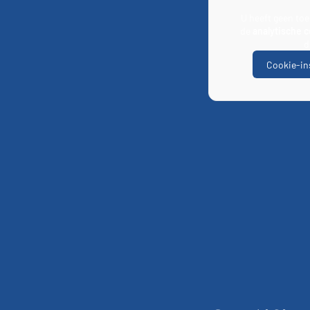
U heeft geen to
de
analytische 
d
Cookie-ins