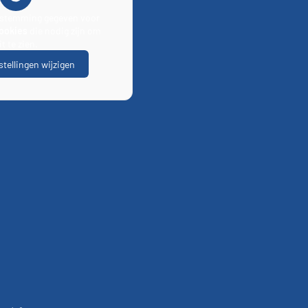
estemming gegeven voor
cookies
die nodig zijn om
it te zien.
tellingen wijzigen