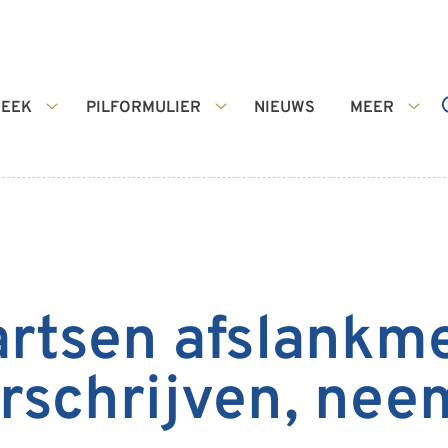
HEEK
PILFORMULIER
NIEUWS
MEER
Apotheek
Pilformulier
Mee
submenu
submenu
sub
artsen afslankm
schrijven, nee