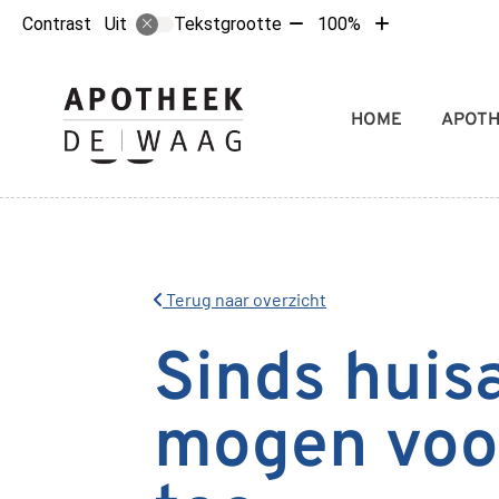
Tekst
Tekst
Contrast
Tekstgrootte
100%
Uit
verkleinen
vergroten
met
met
10%
10%
Hoofdmenu
HOME
APOT
Terug naar overzicht
Sinds huis
mogen voor