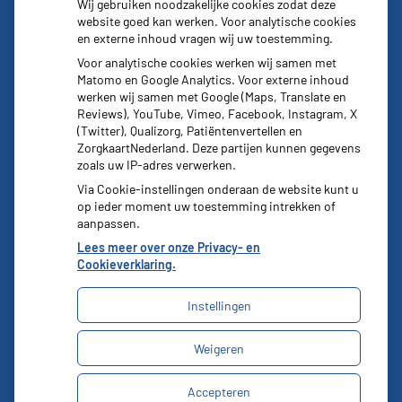
Wij gebruiken noodzakelijke cookies zodat deze
website goed kan werken. Voor analytische cookies
en externe inhoud vragen wij uw toestemming.
Voor analytische cookies werken wij samen met
Matomo en Google Analytics. Voor externe inhoud
werken wij samen met Google (Maps, Translate en
Reviews), YouTube, Vimeo, Facebook, Instagram, X
(Twitter), Qualizorg, Patiëntenvertellen en
ZorgkaartNederland. Deze partijen kunnen gegevens
zoals uw IP-adres verwerken.
Via Cookie-instellingen onderaan de website kunt u
op ieder moment uw toestemming intrekken of
aanpassen.
Lees meer over onze Privacy- en
Cookieverklaring.
Instellingen
Uw Zorg Online
|
Beheer
Weigeren
Bezoek
onze
Privacy verklaring
|
Cookie-instellingen
|
facebook
Accepteren
Voorwaarden