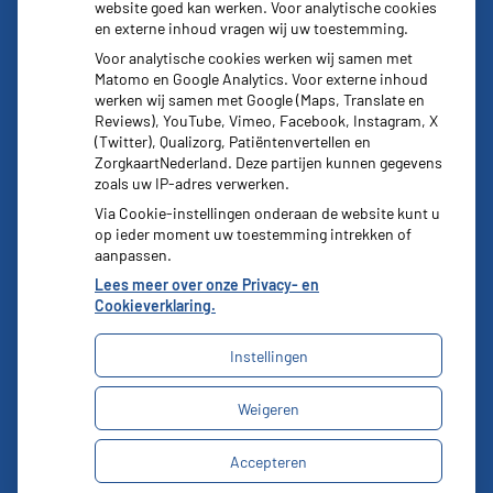
website goed kan werken. Voor analytische cookies
en externe inhoud vragen wij uw toestemming.
Voor analytische cookies werken wij samen met
Matomo en Google Analytics. Voor externe inhoud
werken wij samen met Google (Maps, Translate en
Reviews), YouTube, Vimeo, Facebook, Instagram, X
(Twitter), Qualizorg, Patiëntenvertellen en
ZorgkaartNederland. Deze partijen kunnen gegevens
zoals uw IP-adres verwerken.
Via Cookie-instellingen onderaan de website kunt u
op ieder moment uw toestemming intrekken of
aanpassen.
Lees meer over onze Privacy- en
Cookieverklaring.
Instellingen
Uw Zorg Online
|
Beheer
Weigeren
Bezoek
onze
Privacy verklaring
|
Cookie-instellingen
|
facebook
Accepteren
Voorwaarden
pagina