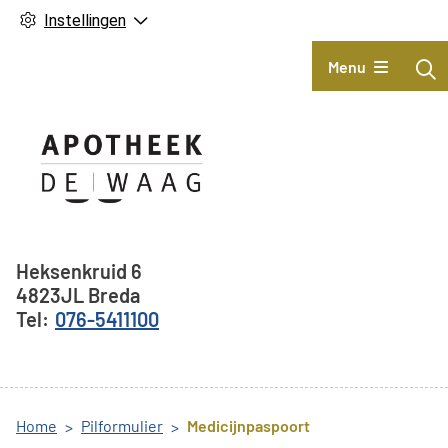
Instellingen
Hoofdmenu
Menu
Adresgegevens
Heksenkruid
6
4823JL
Breda
076-5411100
Home
Pilformulier
Medicijnpaspoort