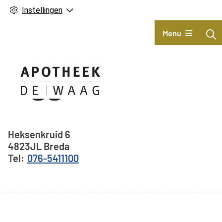
Instellingen
Hoofdmenu
Menu
Adresgegevens
Heksenkruid
6
4823JL
Breda
076-5411100