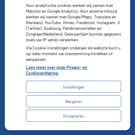
Voor analytische cookies werken wij samen met
Matomo en Google Analytics. Voor externe inhoud
werken wij samen met Google (Maps, Translate en
Reviews), YouTube, Vimeo, Facebook, Instagram, X
(Twitter), Qualizorg, Patiëntenvertellen en
ZorgkaartNederland. Deze partijen kunnen gegevens
zoals uw IP-adres verwerken.
Via Cookie-instellingen onderaan de website kunt u
op ieder moment uw toestemming intrekken of
aanpassen.
Lees meer over onze Privacy- en
Cookieverklaring.
Instellingen
Uw Zorg Online
|
Beheer
Weigeren
Bezoek
onze
Privacy verklaring
|
Cookie-instellingen
|
facebook
Accepteren
Voorwaarden
pagina